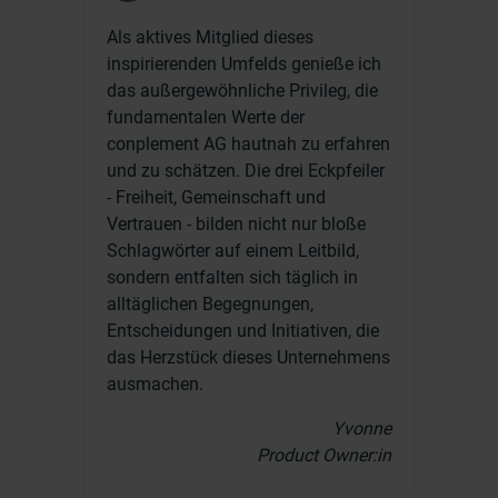
t
Als aktives Mitglied dieses
Pot
ine
inspirierenden Umfelds genieße ich
fur
das außergewöhnliche Privileg, die
und
fundamentalen Werte der
Unt
conplement AG hautnah zu erfahren
wei
nd
und zu schätzen. Die drei Eckpfeiler
bra
- Freiheit, Gemeinschaft und
ein
Vertrauen - bilden nicht nur bloße
gib
itta
Schlagwörter auf einem Leitbild,
Men
and
sondern entfalten sich täglich in
ste
alltäglichen Begegnungen,
sei
Entscheidungen und Initiativen, die
und
das Herzstück dieses Unternehmens
erk
ausmachen.
Yvonne
Product Owner:in