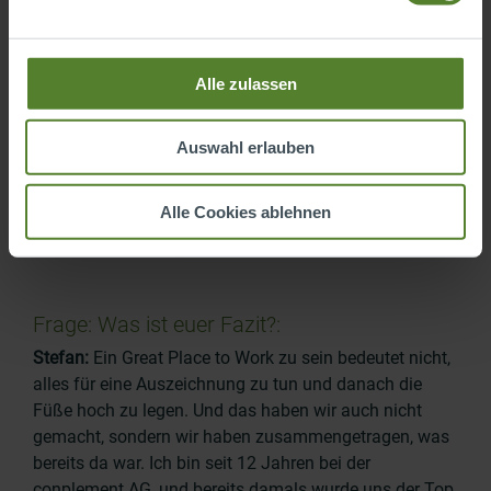
kalte Wasser springt. Das hatten wir durch unser
Umfange-Tool vorher bereits im Blick.
Doris:
Für Unternehmen, die noch keinen Überblick
Alle zulassen
haben und mehr Beratung durch GPtW benötigen, gibt
es ein Angebot an Consulting-Bausteinen, das sie im
Auswahl erlauben
Rahmen der Zertifizierung nutzen können. Das Kultur-
Audit kann zum Beispiel auch extern durch GPtW
durchgeführt werden, wenn man es nicht selbst
Alle Cookies ablehnen
durchführen kann.
Frage: Was ist euer Fazit?:
Stefan:
Ein Great Place to Work zu sein bedeutet nicht,
alles für eine Auszeichnung zu tun und danach die
Füße hoch zu legen. Und das haben wir auch nicht
gemacht, sondern wir haben zusammengetragen, was
bereits da war. Ich bin seit 12 Jahren bei der
conplement AG, und bereits damals wurde uns der Top