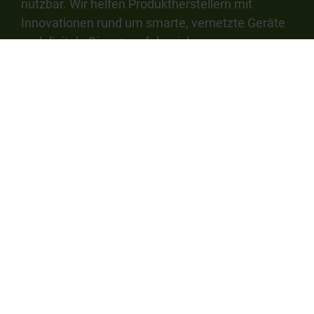
nutzbar. Wir helfen Produktherstellern mit
Innovationen rund um smarte, vernetzte Geräte
und digitale Dienste erfolgreich neue
Wertversprechen und Geschäftsmodelle zu
etablieren.
Quick Links
Kontakt
Karriere
Produkte
Leistungen
Referenzen
Barrierefreiheit