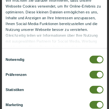
Wir möchten Sie darüber informieren, dass unsere
Webseite Cookies verwendet, um Ihr Online-Erlebnis zu
optimieren. Diese kleinen Dateien ermöglichen es uns,
Inhalte und Anzeigen an Ihre Interessen anzupassen,
Ihnen Social-Media-Funktionen bereitzustellen und die
Nutzung unserer Webseite besser zu verstehen.
Gleichzeitig teilen wir Informationen über Ihre Nutzung
mit ausgewählten Partnern für Social Media, Werbung
und Analyse. Diese Partner haben möglicherweise
bereits Daten gesammelt, die im Rahmen Ihrer
Einwilligungsauswahl
Aktivitäten erhoben wurden. Ihre Zustimmung bedeutet
Notwendig
uns viel und macht Ihre digitale Reise für Sie noch
individueller. Vielen Dank, dass Sie unsere Webseite
Präferenzen
nutzen.
Schützen Sie Ihre Software-
Lieferkette mit der SBOM
Statistiken
Sicherheitslücken frühzeitig erkennen und Risiken proaktiv
managen – das ermöglicht Ihnen die Software Bill of Materials
Marketing
(SBOM). Als Grundlage für Transparenz und