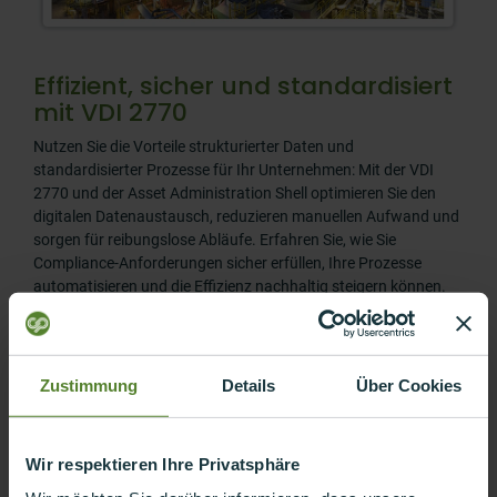
Effizient, sicher und standardisiert
mit VDI 2770
Nutzen Sie die Vorteile strukturierter Daten und
standardisierter Prozesse für Ihr Unternehmen: Mit der VDI
2770 und der Asset Administration Shell optimieren Sie den
digitalen Datenaustausch, reduzieren manuellen Aufwand und
sorgen für reibungslose Abläufe. Erfahren Sie, wie Sie
Compliance-Anforderungen sicher erfüllen, Ihre Prozesse
automatisieren und die Effizienz nachhaltig steigern können.
Mit unserem Expertenwissen begleiten wir Sie Schritt für
Schritt in die digitale Zukunft.
Jetzt mehr erfahren
Zustimmung
Details
Über Cookies
Kontakt aufnehmen
Wir respektieren Ihre Privatsphäre