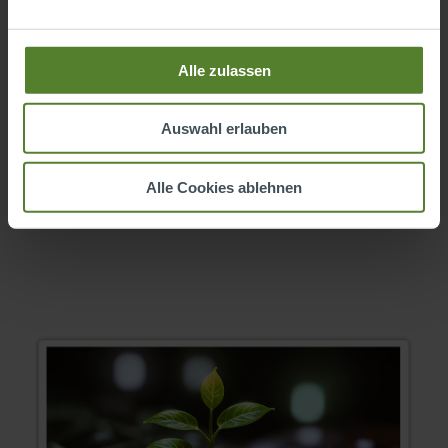
Nachverfolgbarkeit in der Softwareentwicklung bietet sie
umfassenden Schutz vor potenziellen Schwachstellen.
Mit den Lösungen der conplement AG integrieren Sie SBOM
Alle zulassen
und Dependency Tracking nahtlos in Ihre Prozesse. Profitieren
Sie von unserem Ansatz „Security by Design“ und modernsten
Technologien.
Auswahl erlauben
Jetzt mehr erfahren
Alle Cookies ablehnen
Kontakt aufnehmen