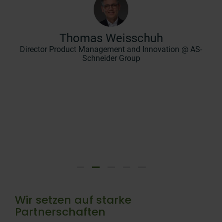
Zu
hab
ent
Thomas Weisschuh
KG
Director Product Management and Innovation @ AS-
Schneider Group
Zur
Wir setzen auf starke
Partnerschaften