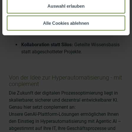
Wissen.
Auswahl erlauben
Unabhängigkeit
:
Anwendungen entstehen
Alle Cookies ablehnen
dezentral – aber auf einem gemeinsamen,
sicheren Fundament.
Kollaboration statt Silos
:
Geteilte Wissensbasis
statt abgeschotteter Projekte.
Von der Idee zur Hyperautomatisierung - mit
conplement
Die Zukunft der
digitalen Prozessoptimierung
liegt in
skalierbarer, sicherer und dezentral entwickelbarer KI.
Genau hier setzt conplement an:
Unsere GenAI-Plattform-Lösungen ermöglichen Ihnen
den Einstieg in
Hyperautomatisierung mit Agentic AI
–
abgestimmt auf Ihre IT, Ihre Geschäftsprozesse und