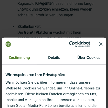
Regionale
KI-Agenten
lassen sich ohne lange
Entwicklungszyklen einsetzen. Ideen werden
schnell zu produktiven Lösungen.
Skalierbarkeit
Die
GenAI Plattform
wächst mit Ihren
Anforderungen – neue Use Cases und
Geschäftsbereiche können flexibel integriert
werden.
Zustimmung
Details
Über Cookies
Sicherheit & Kontrolle
Zentrale Governance ermöglicht
Hyperautomatisierung
mit Compliance und
Wir respektieren Ihre Privatsphäre
Datenschutz. Ihre IT-Abteilung behält jederzeit die
Wir möchten Sie darüber informieren, dass unsere
Kontrolle.
Webseite Cookies verwendet, um Ihr Online-Erlebnis zu
optimieren. Diese kleinen Dateien ermöglichen es uns,
Kosteneffizienz
Inhalte und Anzeigen an Ihre Interessen anzupassen,
Eine Plattform
statt vieler Tools
: Das reduziert
Ihnen Social-Media-Funktionen bereitzustellen und die
Insellösungen end senkt nachhaltig die Kosten.