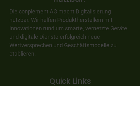
Die conplement AG macht Digitalisierung
nutzbar. Wir helfen Produktherstellern mit
Innovationen rund um smarte, vernetzte Geräte
und digitale Dienste erfolgreich neue
Wertversprechen und Geschäftsmodelle zu
etablieren.
Quick Links
Kontakt
Karriere
Produkte
Leistungen
Referenzen
Barrierefreiheit