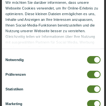
Wir möchten Sie darüber informieren, dass unsere
Lösungsansatz:
Globale IoT Plattform und darauf basierende
Services. Entwicklung der Gesamtlösung – initialer Fokus: Device
Webseite Cookies verwendet, um Ihr Online-Erlebnis zu
Lifecycle Management mit „Over
the
Air-Updates“
optimieren. Diese kleinen Dateien ermöglichen es uns,
Inhalte und Anzeigen an Ihre Interessen anzupassen,
Business Case:
Ihnen Social-Media-Funktionen bereitzustellen und die
Nutzung unserer Webseite besser zu verstehen.
Digitale Services für Hersteller, Endnutzer und Dritte – Fokus
Kundenbindung & Datennutzung
Gleichzeitig teilen wir Informationen über Ihre Nutzung
mit ausgewählten Partnern für Social Media, Werbung
Tech Stack:
und Analyse. Diese Partner haben möglicherweise
bereits Daten gesammelt, die im Rahmen Ihrer
Azure IoT Hub, Device Management, Nordic
SoftDevice
+ BLE, C,
Einwilligungsauswahl
Aktivitäten erhoben wurden. Ihre Zustimmung bedeutet
C++, iOS native app development
Notwendig
uns viel und macht Ihre digitale Reise für Sie noch
individueller. Vielen Dank, dass Sie unsere Webseite
Präferenzen
nutzen.
ZURÜCK ZUR ÜBERSICHT UNSERER REFERENZEN
Statistiken
Marketing