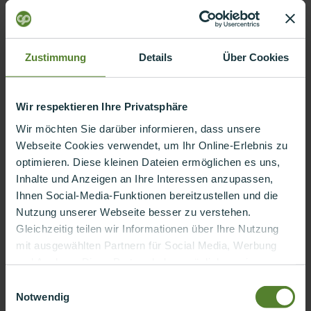
Jahre hier.
Zustimmung
Details
Über Cookies
Wir respektieren Ihre Privatsphäre
Wir möchten Sie darüber informieren, dass unsere
Webseite Cookies verwendet, um Ihr Online-Erlebnis zu
optimieren. Diese kleinen Dateien ermöglichen es uns,
Inhalte und Anzeigen an Ihre Interessen anzupassen,
Der conplement AG ist die
Ihnen Social-Media-Funktionen bereitzustellen und die
Persönlichkeit und Haltung der
Nutzung unserer Webseite besser zu verstehen.
Gleichzeitig teilen wir Informationen über Ihre Nutzung
Menschen viel wichtiger als ein
mit ausgewählten Partnern für Social Media, Werbung
Studienabschluss auf dem Papier.
und Analyse. Diese Partner haben möglicherweise
bereits Daten gesammelt, die im Rahmen Ihrer
Einwilligungsauswahl
Aktivitäten erhoben wurden. Ihre Zustimmung bedeutet
Notwendig