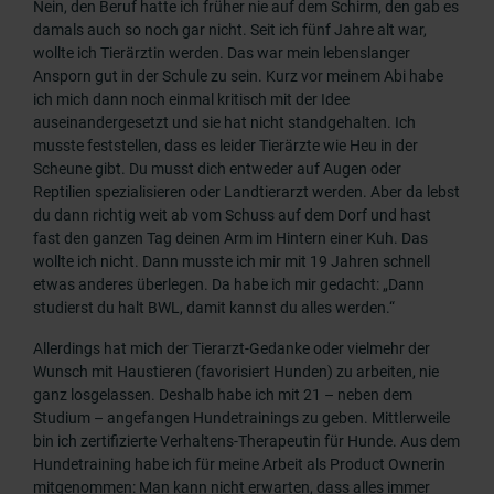
Nein, den Beruf hatte ich früher nie auf dem Schirm, den gab es
damals auch so noch gar nicht. Seit ich fünf Jahre alt war,
wollte ich Tierärztin werden. Das war mein lebenslanger
Ansporn gut in der Schule zu sein. Kurz vor meinem Abi habe
ich mich dann noch einmal kritisch mit der Idee
auseinandergesetzt und sie hat nicht standgehalten. Ich
musste feststellen, dass es leider Tierärzte wie Heu in der
Scheune gibt. Du musst dich entweder auf Augen oder
Reptilien spezialisieren oder Landtierarzt werden. Aber da lebst
du dann richtig weit ab vom Schuss auf dem Dorf und hast
fast den ganzen Tag deinen Arm im Hintern einer Kuh. Das
wollte ich nicht. Dann musste ich mir mit 19 Jahren schnell
etwas anderes überlegen. Da habe ich mir gedacht: „Dann
studierst du halt BWL, damit kannst du alles werden.“
Allerdings hat mich der Tierarzt-Gedanke oder vielmehr der
Wunsch mit Haustieren (favorisiert Hunden) zu arbeiten, nie
ganz losgelassen. Deshalb habe ich mit 21
–
neben dem
Studium
–
angefangen Hundetrainings zu geben. Mittlerweile
bin ich zertifizierte Verhaltens-Therapeutin für Hunde. Aus dem
Hundetraining habe ich für meine Arbeit als Product Ownerin
mitgenommen: Man kann nicht erwarten, dass alles immer