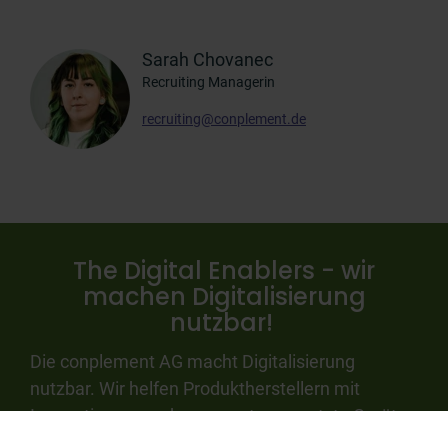
Sarah Chovanec
Recruiting Managerin
recruiting@conplement.de
The Digital Enablers - wir
machen Digitalisierung
nutzbar!
Die conplement AG macht Digitalisierung
nutzbar. Wir helfen Produktherstellern mit
Innovationen rund um smarte, vernetzte Geräte
und digitale Dienste erfolgreich neue