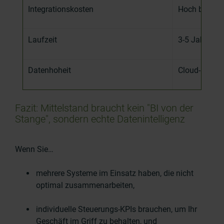
Integrationskosten
Hoch bei Son
Laufzeit
3
-
5 Jahre (T
Datenhoheit
Cloud
-
abhän
Fazit: Mittelstand braucht kein "BI von der
Stange", sondern echte Datenintelligenz
Wenn Sie…
mehrere Systeme im Einsatz haben, die nicht
optimal zusammenarbeiten,
individuelle Steuerungs-KPIs brauchen, um Ihr
Geschäft im Griff zu behalten, und