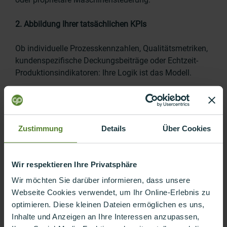
2. Abbildung Ihrer tatsächlichen KPIs
Ob individuelle Prozesskennzahlen, Qualitätsmetriken,
kundenspezifische Deckungsbeiträge oder Echtzeit-
Produktionsindikatoren: Ihre Logik ist das Modell.
3. Predictive Analytics, die funktioniert
Mit Ihren eigenen Daten, Ihren Maschinen, Ihrer
Zustimmung
Details
Über Cookies
Lagerlogik. Statt linearer Forecasts aus dem
Handbuch: Machine Learning mit echtem Mehrwert.
Wir respektieren Ihre Privatsphäre
4. Self-Service mit Governance
Wir möchten Sie darüber informieren, dass unsere
Webseite Cookies verwendet, um Ihr Online-Erlebnis zu
Fachbereiche analysieren eigenständig - aber innerhalb
optimieren. Diese kleinen Dateien ermöglichen es uns,
klarer Regeln. So entsteht keine Schatten-IT, sondern
Inhalte und Anzeigen an Ihre Interessen anzupassen,
strukturierte Datendemokratie.