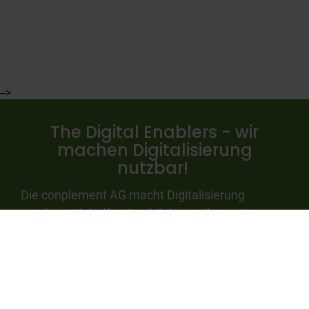
-->
The Digital Enablers - wir
machen Digitalisierung
nutzbar!
Die conplement AG macht Digitalisierung
nutzbar. Wir helfen Produktherstellern mit
Innovationen rund um smarte, vernetzte Geräte
und digitale Dienste erfolgreich neue
Wertversprechen und Geschäftsmodelle zu
etablieren.