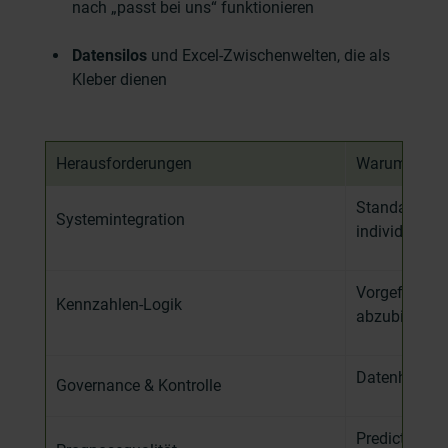
nach „passt bei uns“ funktionieren
Datensilos
und Excel-Zwischenwelten, die als
Kleber dienen
Herausforderungen
Warum Standa
Standardtool
Systemintegration
individuelle 
Vorgefertigte
Kennzahlen
-
Logik
abzubilden.
Datenhoheit 
Governance
& Kontrolle
Predictive
-
Fu