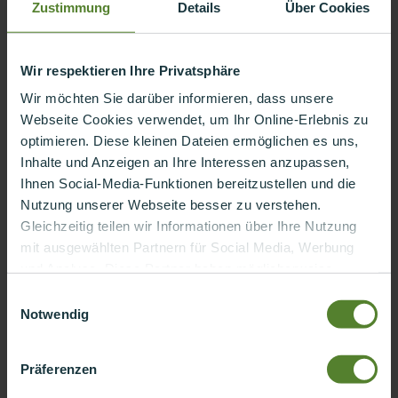
Zustimmung
Details
Über Cookies
Wir respektieren Ihre Privatsphäre
Wir möchten Sie darüber informieren, dass unsere
Webseite Cookies verwendet, um Ihr Online-Erlebnis zu
optimieren. Diese kleinen Dateien ermöglichen es uns,
Inhalte und Anzeigen an Ihre Interessen anzupassen,
Ihnen Social-Media-Funktionen bereitzustellen und die
Nutzung unserer Webseite besser zu verstehen.
Gleichzeitig teilen wir Informationen über Ihre Nutzung
Jetzt kostenlos herunterladen!
mit ausgewählten Partnern für Social Media, Werbung
und Analyse. Diese Partner haben möglicherweise
Machen Sie den ersten Schritt in eine nachhaltigere und
transparentere Zukunft.
bereits Daten gesammelt, die im Rahmen Ihrer
Einwilligungsauswahl
Aktivitäten erhoben wurden. Ihre Zustimmung bedeutet
Notwendig
uns viel und macht Ihre digitale Reise für Sie noch
Anrede
*
individueller. Vielen Dank, dass Sie unsere Webseite
Präferenzen
nutzen.