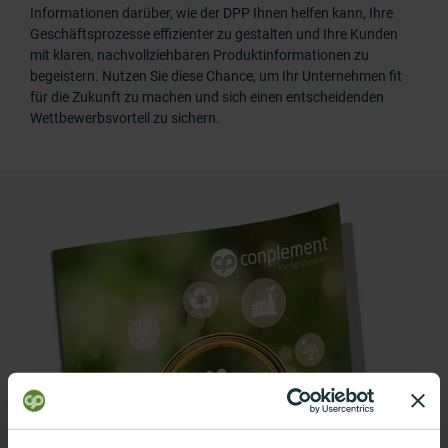
Informationen darüber, wie der DPP Ihnen helfen kann, Ihre
Geschäftsprozesse effizienter zu gestalten und Ihre Kunden
mit klaren, nachvollziehbaren Produktinformationen zu
begeistern. Nutzen Sie diese Chance, um Ihr Unternehmen fit
für die Zukunft zu machen und sich einen entscheidenden
Wettbewerbsvorteil zu sichern.