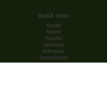
Quick Links
Kontakt
Karriere
Produkte
Leistungen
Referenzen
Barrierefreiheit
© 2026 CONPLEMENT AG
IMPRESSUM
DATENSCHUTZERKLÄRUNG
PSIRT