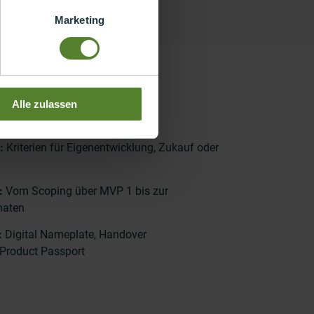
Marketing
Alle zulassen
:
Kriterien für Eigenentwicklung, Zukauf oder
n:
Vom Scoping über MVP 1 bis zur
naten
:
Digital Nameplate, Handover
 Product Passport