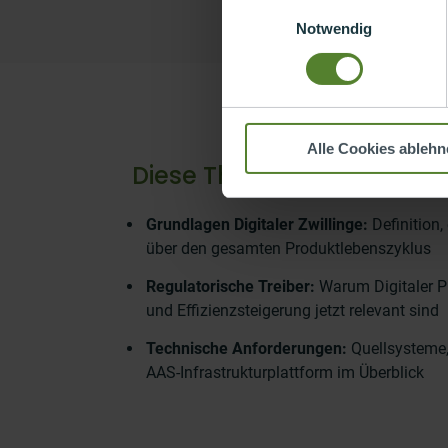
Einwilligungsauswahl
Notwendig
Alle Cookies ablehn
Diese Themen erwarten Si
Grundlagen Digitaler Zwillinge:
Definition
über den gesamten Produktlebenszyklus
Regulatorische Treiber:
Warum Digitaler 
und Effizienzsteigerung jetzt relevant sind
Technische Anforderungen:
Quellsysteme
AAS-Infrastrukturplattform im Überblick