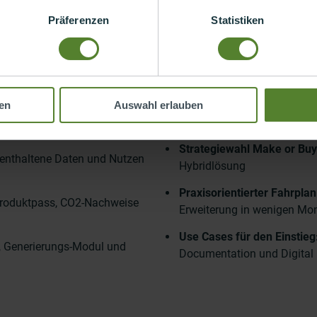
Präferenzen
Statistiken
en
Auswahl erlauben
e:
Strategiewahl Make or Buy
, enthaltene Daten und Nutzen
Hybridlösung
Praxisorientierter Fahrpla
Produktpass, CO2-Nachweise
Erweiterung in wenigen Mo
Use Cases für den Einstieg
, Generierungs-Modul und
Documentation und Digital