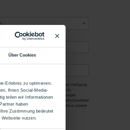
Nachname
*
Über Cookies
Mail
*
e-Erlebnis zu optimieren.
gt die Kontaktinformationen, die Sie uns zur Verfügung
en, Ihnen Social-Media-
lich unserer Produkte und Dienstleistungen zu
nen sich jederzeit von diesen Benachrichtigungen
g teilen wir Informationen
nen zum Abbestellen sowie unsere Datenschutzpraktiken
 Partner haben
ung zum Schutz Ihrer Privatsphäre finden Sie in unseren
 Ihre Zustimmung bedeutet
mungen
.
re Webseite nutzen.