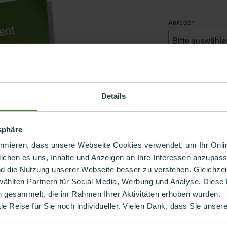
Anrede
*
Vorname
*
Details
Geschäftliche E-
tsphäre
ormieren, dass unsere Webseite Cookies verwendet, um Ihr Onlin
conplement AG benöti
ichen es uns, Inhalte und Anzeigen an Ihre Interessen anzupass
stellen, um Sie bezüg
kontaktieren. Sie kön
nd die Nutzung unserer Webseite besser zu verstehen. Gleichzeiti
abmelden. Informatio
wählten Partnern für Social Media, Werbung und Analyse. Diese
und unsere Verpflicht
n gesammelt, die im Rahmen Ihrer Aktivitäten erhoben wurden.
Datenschutzbestim
ale Reise für Sie noch individueller. Vielen Dank, dass Sie unse