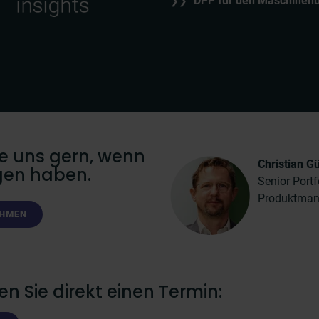
DPP für den Maschinen
❯❯
ie uns gern, wenn
Christian G
agen haben.
Senior Port
Produktman
EHMEN
n Sie direkt einen Termin: