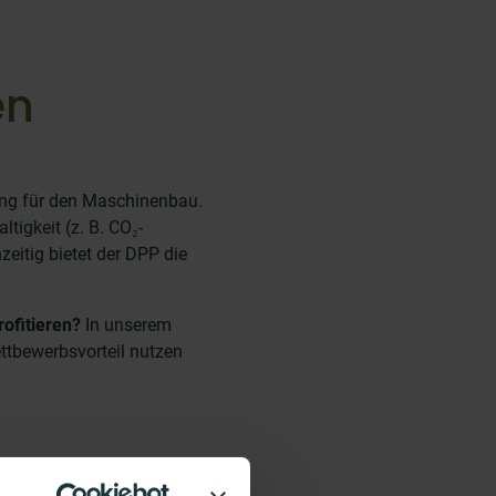
en
rung für den Maschinenbau.
igkeit (z. B. CO₂-
eitig bietet der DPP die
ofitieren?
In unserem
ttbewerbsvorteil nutzen