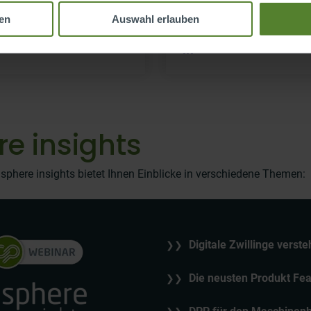
 twinsphere
Product Owner tw
en
Auswahl erlauben
re insights
sphere insights bietet Ihnen Einblicke in verschiedene Themen:
Digitale Zwillinge vers
❯❯
Die neusten Produkt Fea
❯❯