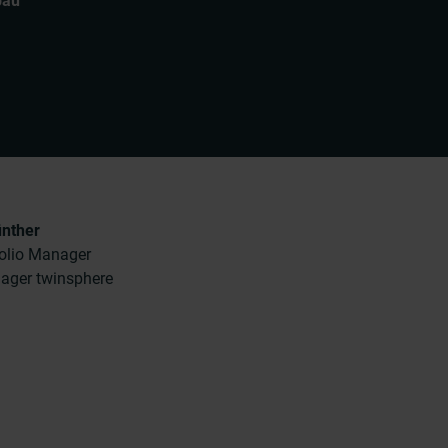
bau
ünther
folio Manager
ager twinsphere