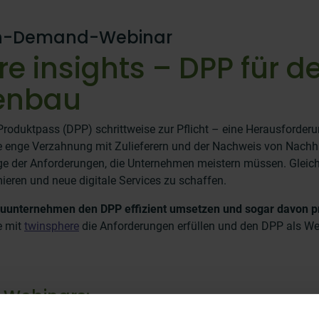
On-Demand-Webinar
e insights – DPP für d
enbau
 Produktpass (DPP) schrittweise zur Pflicht – eine Herausforde
e enge Verzahnung mit Zulieferern und der Nachweis von Nachhalt
ge der Anforderungen, die Unternehmen meistern müssen. Gleichz
ieren und neue digitale Services zu schaffen.
unternehmen den DPP effizient umsetzen und sogar davon pr
e mit
twinsphere
die Anforderungen erfüllen und den DPP als We
 Webinars: