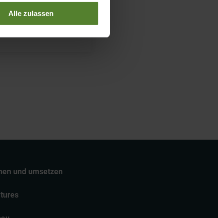
insphere
Alle zulassen
tehen und umsetzen
tures