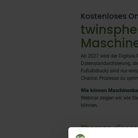
Kostenloses 
twinspher
Maschin
Ab 2027 wird der Digitale
Datenstandardisierung, di
Fußabdruck) sind nur eini
Chance, Prozesse zu optim
Wie können Maschinenbau
Webinar zeigen wir, wie Si
können.
Themen dieses