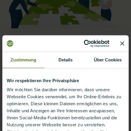
Client
Zustimmung
Details
Über Cookies
Schaeffler AG, One of the biggest German automotive Supplier
Use Case:
Wir respektieren Ihre Privatsphäre
Wir möchten Sie darüber informieren, dass unsere
Knowledge transfer for agile methods:
Webseite Cookies verwendet, um Ihr Online-Erlebnis zu
optimieren. Diese kleinen Dateien ermöglichen es uns,
Scrum Introduction Trainings
Inhalte und Anzeigen an Ihre Interessen anzupassen,
Product Owner Deep Dives
Ihnen Social-Media-Funktionen bereitzustellen und die
Scrum Master Deep Dives
Nutzung unserer Webseite besser zu verstehen.
KANBAN Trainings