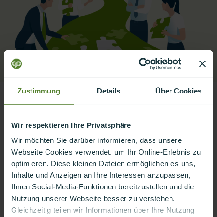
Zustimmung
Details
Über Cookies
Wir respektieren Ihre Privatsphäre
Client
Wir möchten Sie darüber informieren, dass unsere
Largest German manufacturer of TV pipe inspection systems
Webseite Cookies verwendet, um Ihr Online-Erlebnis zu
Use Case:
optimieren. Diese kleinen Dateien ermöglichen es uns,
Inhalte und Anzeigen an Ihre Interessen anzupassen,
Goal:
Transform the traditional B2B equipment sales model into
Ihnen Social-Media-Funktionen bereitzustellen und die
offering smart services and pay-per-use models for pipeline
Nutzung unserer Webseite besser zu verstehen.
inspection systems.
Gleichzeitig teilen wir Informationen über Ihre Nutzung