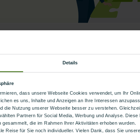
Kunde
Medi GmbH & Co. KG​, führender Hersteller medizini
Details
Use Case:
tsphäre
Ziel:
Modernisierung der Administrations-Tools im
ormieren, dass unsere Webseite Cookies verwendet, um Ihr Onlin
Einarbeitung und Verwaltung sowie Beschleunigu
ichen es uns, Inhalte und Anzeigen an Ihre Interessen anzupass
Lösungsansatz:
Einführung einer cloudbasierten
nd die Nutzung unserer Webseite besser zu verstehen. Gleichzeiti
einfacher Konfiguration, um die
Produktadministrat
wählten Partnern für Social Media, Werbung und Analyse. Diese
n gesammelt, die im Rahmen Ihrer Aktivitäten erhoben wurden.
Business Case:
ale Reise für Sie noch individueller. Vielen Dank, dass Sie unse
Die cloudbasierte Lösung steigert die Effizienz, re