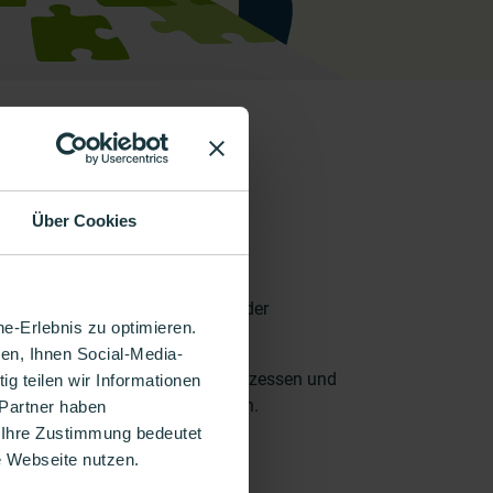
scher Hilfsmittel
Über Cookies
 ERP-Projekt zur
Vereinfachung der
e-Erlebnis zu optimieren.
ng der
Abläufe.
en, Ihnen Social-Media-
 Webapplikation mit
intuitiven Prozessen und
g teilen wir Informationen
ion für Mitarbeiter zu erleichtern.
 Partner haben
 Ihre Zustimmung bedeutet
re Webseite nutzen.
duziert Einarbeitungs-
und